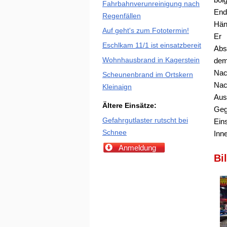
Fahrbahnverunreinigung nach
End
Regenfällen
Hän
Auf geht's zum Fototermin!
Er 
Eschlkam 11/1 ist einsatzbereit
Abs
Wohnhausbrand in Kagerstein
dem
Nac
Scheunenbrand im Ortskern
Nac
Kleinaign
Ausr
Ältere Einsätze:
Geg
Gefahrgutlaster rutscht bei
Eins
Schnee
Inn
Anmeldung
Bi