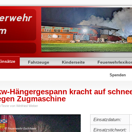
uerwehr
am
Einsätze
Fahrzeuge
Kinderseite
Feuerwehrlexiko
Spenden
kw-Hängergespann kracht auf schnee
egen Zugmaschine
r/Texte von Winfried Weber
Einsatzdatum:
Einsatzstichwort: