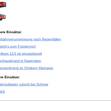
ere Einsätze:
rbahnverunreinigung nach Regenfällen
 geht's zum Fototermin!
lkam 11/1 ist einsatzbereit
nhausbrand in Kagerstein
eunenbrand im Ortskern Kleinaign
ere Einsätze:
hrgutlaster rutscht bei Schnee
ück