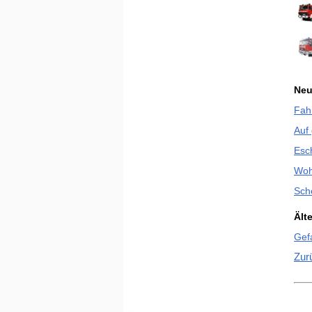
Neu
Fah
Auf
Esch
Woh
Sch
Ält
Gefa
Zur