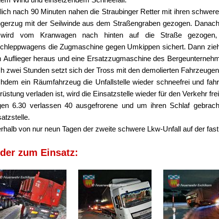
lich nach 90 Minuten nahen die Straubinger Retter mit ihren schwer
gerzug mit der Seilwinde aus dem Straßengraben gezogen. Danach 
wird vom Kranwagen nach hinten auf die Straße gezogen,
chleppwagens die Zugmaschine gegen Umkippen sichert. Dann zieht
 Auflieger heraus und eine Ersatzzugmaschine des Bergeunternehme
h zwei Stunden setzt sich der Tross mit den demolierten Fahrzeuge
hdem ein Räumfahrzeug die Unfallstelle wieder schneefrei und fah
üstung verladen ist, wird die Einsatzstelle wieder für den Verkehr fr
en 6.30 verlassen 40 ausgefrorene und um ihren Schlaf gebrach
atzstelle.
erhalb von nur neun Tagen der zweite schwere Lkw-Unfall auf der fast 
lder zum Einsatz: