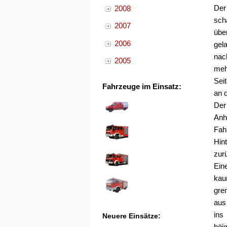
Der
2008
sch
2007
übe
2006
gel
nac
2005
meh
Sei
Fahrzeuge im Einsatz:
an 
Der
Anh
Fahr
Hin
zur
Eine
kau
gre
aus
ins
Neuere Einsätze:
böi