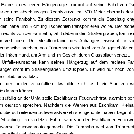
 Fahrer eines leeren Hängerzuges kommt auf seiner Fahrt von Tsc
arfen und abschüssigen Rechtskurve ca. 500 Meter oberhalb des 
r seine Fahrbahn. Zu diesem Zeitpunkt kommt ein Sattelzug en
aden hatte und Richtung Tschechien transportieren wollte. Der tsch
h rechts von der Fahrbahn, fährt dabei in den Straßengraben, kann ei
r verhindern. Der Metallcontainer des Anhängers erwischt ihn vol
tenscheibe brechen, das Führerhaus wird total zerstört (geschätzte
der linken Hand, am Arm und im Gesicht durch Glassplitter verletzt.
 Unfallverursacher kann seinen Hängerzug auf dem rechten Fa
änger droht im Straßengraben umzukippen. Er wird nur noch von
er bleibt unverletzt.
ter den beiden verunfallten Lkw bildet sich rasch ein Stau von 
ückfahren können.
 zufällig an der Unfallstelle Eschlkamer Feuerwehrfrau alarmiert per 
m deutsch sprechen. Nachdem die Wehren aus Eschlkam, Kleinai
nzüberschreitenden Schwerlastverkehrs eingerichtet haben, beginn
 Straubing. Der verletzte Fahrer wird von den Eschlkamer Feuerwe
 warme Feuerwehrauto gebracht. Die Fahrbahn wird von Trümmerteil
gem Wind und einsetzendem Schneefall.