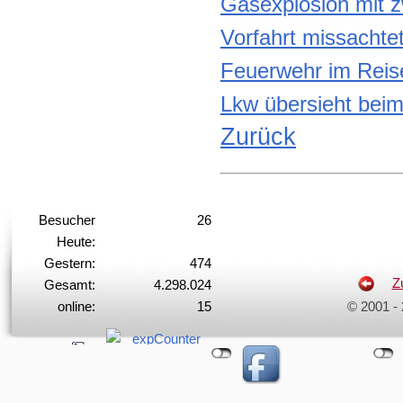
Gasexplosion mit z
Vorfahrt missachte
Feuerwehr im Reis
Lkw übersieht bei
Zurück
Besucher
26
Heute:
Gestern:
474
Z
Gesamt:
4.298.024
online:
15
© 2001 -