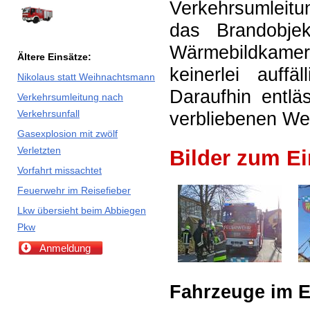
Verkehrsumleitu
das Brandobjek
Wärmebildkamer
Ältere Einsätze:
keinerlei auffä
Nikolaus statt Weihnachtsmann
Daraufhin entläs
Verkehrsumleitung nach
verbliebenen We
Verkehrsunfall
Gasexplosion mit zwölf
Verletzten
Bilder zum Ei
Vorfahrt missachtet
Feuerwehr im Reisefieber
Lkw übersieht beim Abbiegen
Pkw
Anmeldung
Fahrzeuge im E