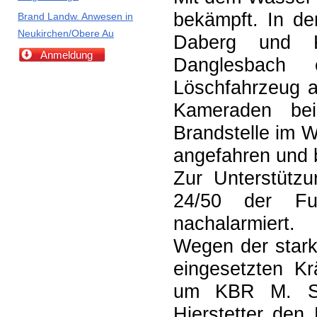
bekämpft. In d
Brand Landw. Anwesen in
Neukirchen/Obere Au
Daberg und K
Anmeldung
Danglesbach 
Löschfahrzeug au
Kameraden bei
Brandstelle im 
angefahren und 
Zur Unterstütz
24/50 der Fu
nachalarmiert.
Wegen der star
eingesetzten Kr
um KBR M. St
Hierstetter den