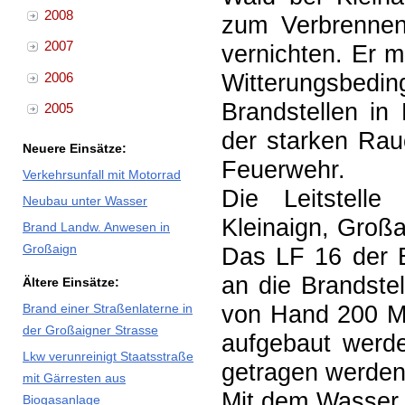
2008
zum Verbrennen 
2007
vernichten. Er 
Witterungsbe
2006
Brandstellen in
2005
der starken Rau
Neuere Einsätze:
Feuerwehr.
Verkehrsunfall mit Motorrad
Die Leitstell
Neubau unter Wasser
Kleinaign, Groß
Brand Landw. Anwesen in
Großaign
Das LF 16 der E
an die Brandste
Ältere Einsätze:
von Hand 200 Me
Brand einer Straßenlaterne in
der Großaigner Strasse
aufgebaut werd
Lkw verunreinigt Staatsstraße
getragen werden
mit Gärresten aus
Mit dem Wasser 
Biogasanlage