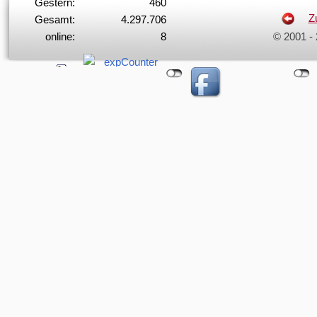
Gestern:
460
Z
Gesamt:
4.297.706
online:
8
© 2001 -