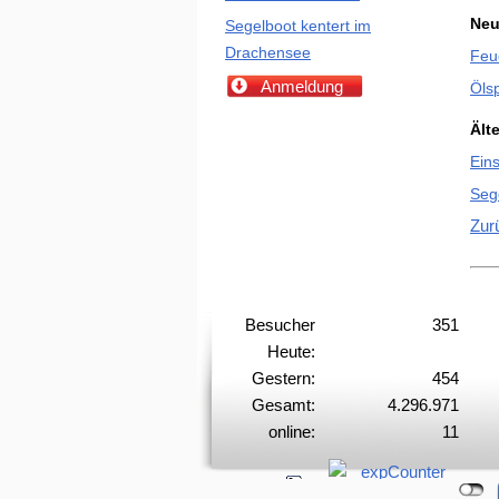
Neu
Segelboot kentert im
Drachensee
Feu
Anmeldung
Ölsp
Ält
Ein
Seg
Zur
Besucher
351
Heute:
Gestern:
454
Gesamt:
4.296.971
online:
11