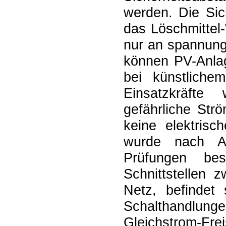
werden. Die Sic
das Löschmittel
nur an spannung
können PV-Anlag
bei künstliche
Einsatzkräfte
gefährliche Str
keine elektris
wurde nach A
Prüfungen bes
Schnittstellen 
Netz, befindet
Schalthandlu
Gleichstrom-