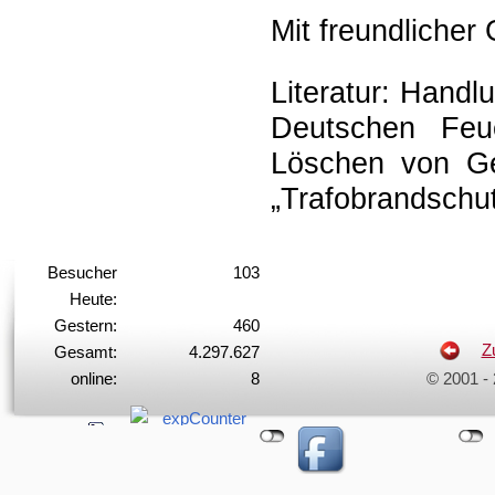
Mit freundliche
Literatur: Hand
Deutschen Feue
Löschen von G
„Trafobrandschu
Besucher
103
Heute:
Gestern:
460
Z
Gesamt:
4.297.627
online:
8
© 2001 -