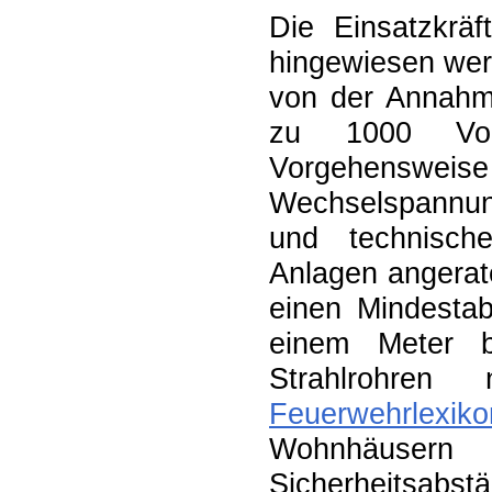
Die Einsatzkrä
hingewiesen wer
von der Annahm
zu 1000 Vol
Vorgehenswe
Wechselspannu
und technische
Anlagen angerat
einen Mindesta
einem Meter b
Strahlrohr
Feuerwehrlexi
Wohnhäusern
Sicherheitsabst