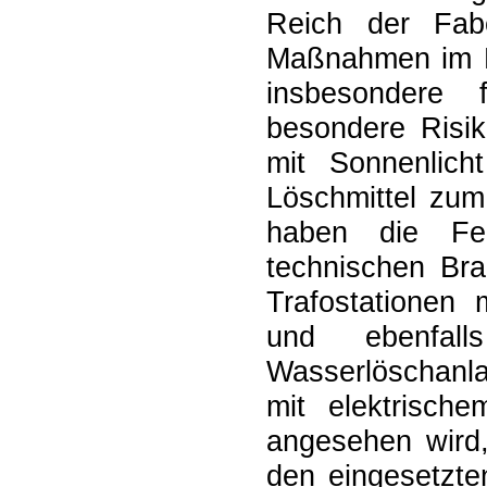
Reich der Fabe
Maßnahmen im Br
insbesondere 
besondere Risi
mit Sonnenlich
Löschmittel zu
haben die Fe
technischen Br
Trafostationen
und ebenfall
Wasserlöschanl
mit elektrisch
angesehen wird,
den eingesetzte