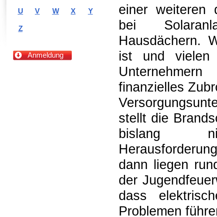
einer weiteren
U
V
W
X
Y
bei Solara
Z
Hausdächern. Wa
ist und vielen
Anmeldung
Unternehmern 
finanzielles Zub
Versorgungsunt
stellt die Brands
bislang n
Herausforderun
dann liegen run
der Jugendfeuer
dass elektris
Problemen führe