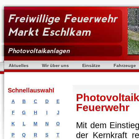
Freiwillige Feuerwehr
Markt Eschlkam
Photovoltaikanlagen
Aktuelles
Wir über uns
Einsätze
Fahrzeuge
Schnellauswahl
Photovoltaik
A
B
C
D
E
Feuerwehr
F
G
H
I
J
Mit dem Einstieg
K
L
M
N
O
der Kernkraft r
P
Q
R
S
T