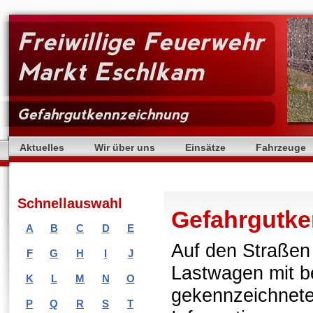
Freiwillige Feuerwehr
Markt Eschlkam
Gefahrgutkennzeichnung
Aktuelles
Wir über uns
Einsätze
Fahrzeuge
Schnellauswahl
Gefahrgutk
A
B
C
D
E
Auf den Straßen 
F
G
H
I
J
Lastwagen mit b
K
L
M
N
O
gekennzeichnete
P
Q
R
S
T