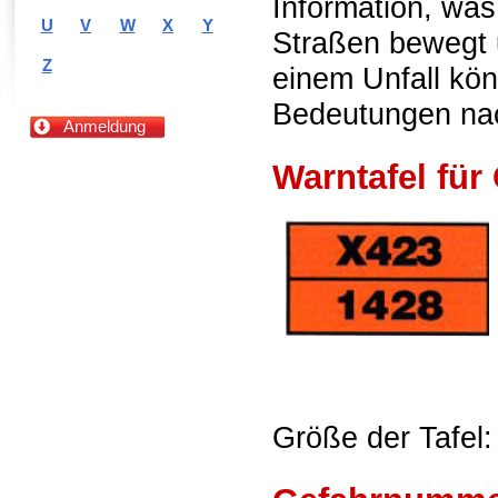
Information, was
U
V
W
X
Y
Straßen bewegt 
Z
einem Unfall kön
Bedeutungen na
Anmeldung
Warntafel für
Größe der Tafel: