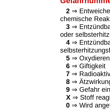
Gefahrnumm
2
⇒ Entweichen
chemische Reak
3
⇒ Entzündbar
oder selbsterhitz
4
⇒ Entzündbar
selbsterhitzungsf
5
⇒ Oxydieren
6
⇒ Giftigkeit
7
⇒ Radioaktiv
8
⇒ Ätzwirkun
9
⇒ Gefahr ein
X
⇒ Stoff reag
0
⇒ Wird angef