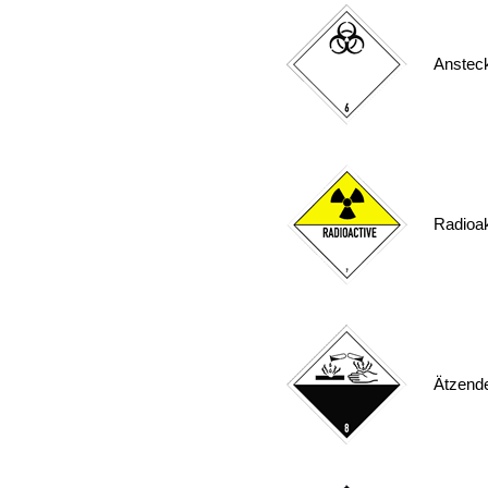
Ansteck
Radioak
Ätzende