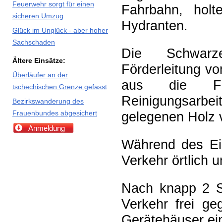
Feuerwehr sorgt für einen
Fahrbahn, hol
sicheren Umzug
Hydranten.
Glück im Unglück - aber hoher
Sachschaden
Die Schwarz
Ältere Einsätze:
Förderleitung vo
Überläufer an der
aus die Fah
tschechischen Grenze gefasst
Reinigungsarbe
Bezirkswanderung des
gelegenen Holz v
Frauenbundes abgesichert
Anmeldung
Während des Ein
Verkehr örtlich u
Nach knapp 2 S
Verkehr frei g
Gerätehäuser ei