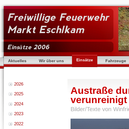
Freiwillige Feuerwehr
Markt Eschlkam
Einsätze 2006
Einsätze
Aktuelles
Wir über uns
Fahrzeuge
2026
Austraße du
2025
verunreinigt
2024
Bilder/Texte von Winfr
2023
2022