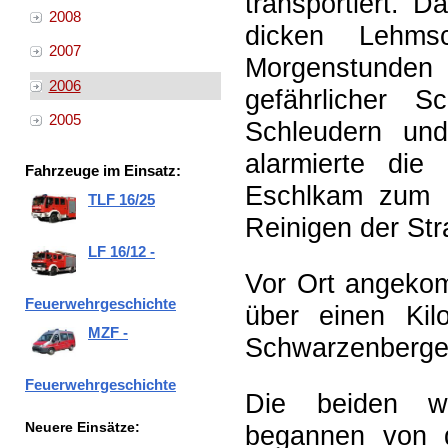
transportiert. 
2008
dicken Lehms
2007
Morgenstunden
2006
gefährlicher 
2005
Schleudern und
alarmierte die
Fahrzeuge im Einsatz:
Eschlkam zum 
TLF 16/25
Reinigen der Str
LF 16/12 -
Vor Ort angekom
Feuerwehrgeschichte
über einen Kil
MZF -
Schwarzenberger
Feuerwehrgeschichte
Die beiden wa
Neuere Einsätze:
begannen von d